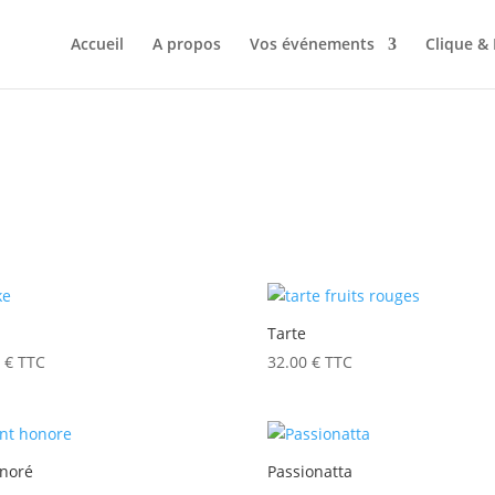
Accueil
A propos
Vos événements
Clique &
Tarte
0
€
TTC
32.00
€
TTC
onoré
Passionatta