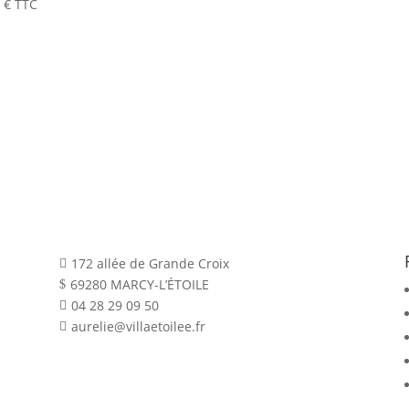
0
€
TTC
172 allée de Grande Croix

69280 MARCY-L’ÉTOILE
$
04 28 29 09 50

aurelie@villaetoilee.fr
